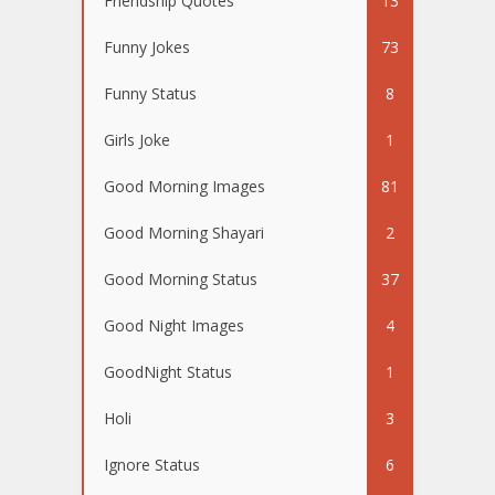
Friendship Quotes
13
Funny Jokes
73
Funny Status
8
Girls Joke
1
Good Morning Images
81
Good Morning Shayari
2
Good Morning Status
37
Good Night Images
4
GoodNight Status
1
Holi
3
Ignore Status
6