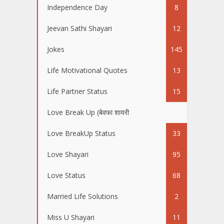
Independence Day
8
Jeevan Sathi Shayari
12
Jokes
145
Life Motivational Quotes
13
Life Partner Status
15
Love Break Up (बेवफा शायरी
50
Love BreakUp Status
33
Love Shayari
95
Love Status
68
Married Life Solutions
2
Miss U Shayari
11