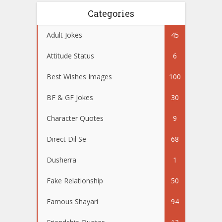
Categories
Adult Jokes
45
Attitude Status
6
Best Wishes Images
100
BF & GF Jokes
30
Character Quotes
9
Direct Dil Se
68
Dusherra
1
Fake Relationship
50
Famous Shayari
94