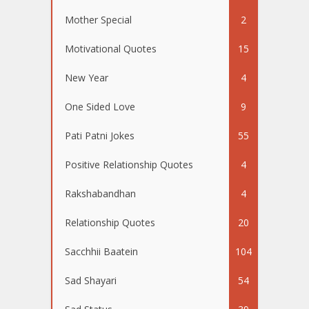
Mother Special
2
Motivational Quotes
15
New Year
4
One Sided Love
9
Pati Patni Jokes
55
Positive Relationship Quotes
4
Rakshabandhan
4
Relationship Quotes
20
Sacchhii Baatein
104
Sad Shayari
54