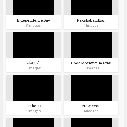
Independence Day
Rakshabandhan
8 Images
4 Images
जन्माष्टमी
Good Morning Images
3 Images
81 Images
Dusherra
New Year
1 Images
4 Images