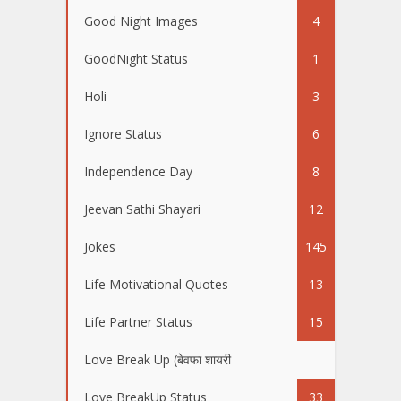
Good Night Images
4
GoodNight Status
1
Holi
3
Ignore Status
6
Independence Day
8
Jeevan Sathi Shayari
12
Jokes
145
Life Motivational Quotes
13
Life Partner Status
15
Love Break Up (बेवफा शायरी
50
Love BreakUp Status
33