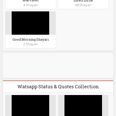
आँखों पे शायरी
Direct Dil Se
4 Shayari
68 Shayari
Good Morning Shayari
2 Shayari
Watsapp Status & Quotes Collection