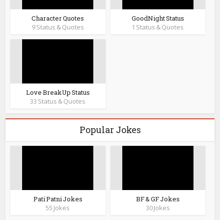
Character Quotes
GoodNight Status
9 Status & Quotes
1 Status & Quotes
Love BreakUp Status
33 Status & Quotes
Popular Jokes
Pati Patni Jokes
BF & GF Jokes
55 Jokes
30 Jokes