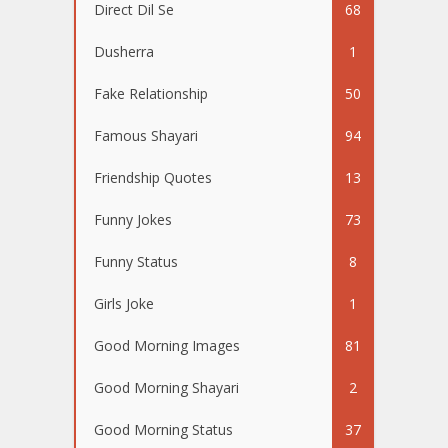
Direct Dil Se
68
Dusherra
1
Fake Relationship
50
Famous Shayari
94
Friendship Quotes
13
Funny Jokes
73
Funny Status
8
Girls Joke
1
Good Morning Images
81
Good Morning Shayari
2
Good Morning Status
37