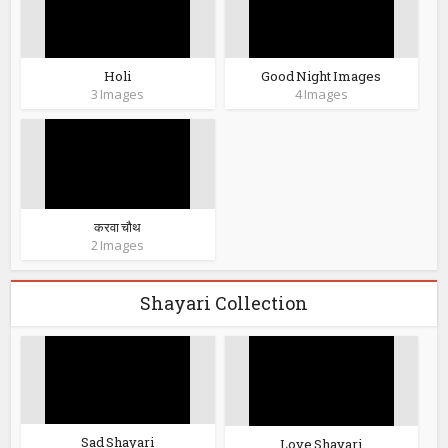
Holi
Good Night Images
3 Images
4 Images
करवा चौथ
2 Images
Shayari Collection
Sad Shayari
Love Shayari