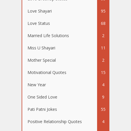
Love Shayari
95
Love Status
68
Married Life Solutions
2
Miss U Shayari
11
Mother Special
2
Motivational Quotes
15
New Year
4
One Sided Love
9
Pati Patni Jokes
55
Positive Relationship Quotes
4