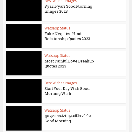
Best Wishes Images
Pyari Pyari Good Morning
Images 2023
Watsapp Status
Fake Negative Hindi
Relationship Quotes 2023
Watsapp Status
Most Painful Love Breakup
Quotes 2023
Best Wishes Images
Start Your Day With Good
Morning Wish
Watsapp Status
शुभ प्रभात फोटो | गुड मॉर्निंग फोटोज |
Good Morning...