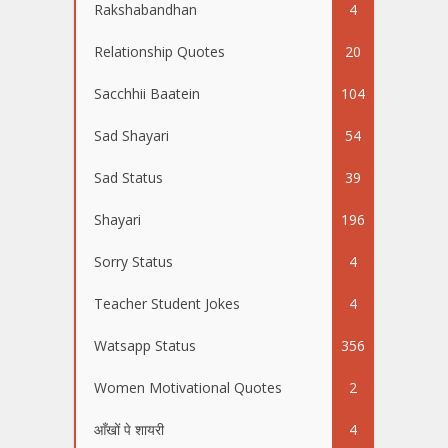
Rakshabandhan
4
Relationship Quotes
20
Sacchhii Baatein
104
Sad Shayari
54
Sad Status
39
Shayari
196
Sorry Status
4
Teacher Student Jokes
4
Watsapp Status
356
Women Motivational Quotes
2
आँखों पे शायरी
4