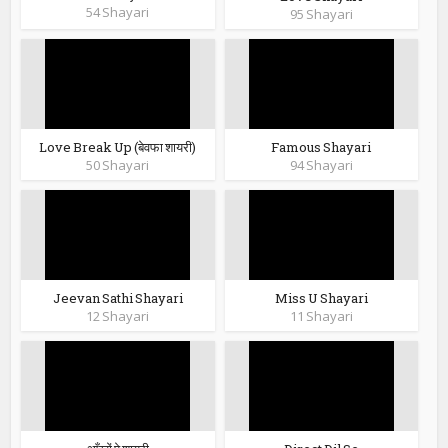
54 Shayari
95 Shayari
Love Break Up (बेवफा शायरी)
Famous Shayari
50 Shayari
94 Shayari
Jeevan Sathi Shayari
Miss U Shayari
12 Shayari
11 Shayari