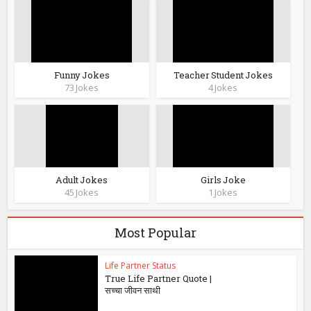
Funny Jokes
Teacher Student Jokes
73 Jokes
4 Jokes
Adult Jokes
Girls Joke
45 Jokes
1 Jokes
Most Popular
Life Partner Status
True Life Partner Quote |
सच्चा जीवन साथी