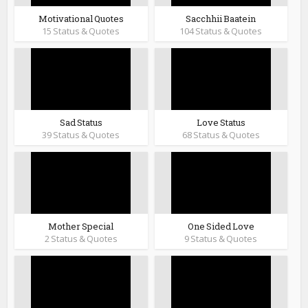
Motivational Quotes
Sacchhii Baatein
15 Status & Quotes
104 Status & Quotes
Sad Status
Love Status
39 Status & Quotes
68 Status & Quotes
Mother Special
One Sided Love
2 Status & Quotes
9 Status & Quotes