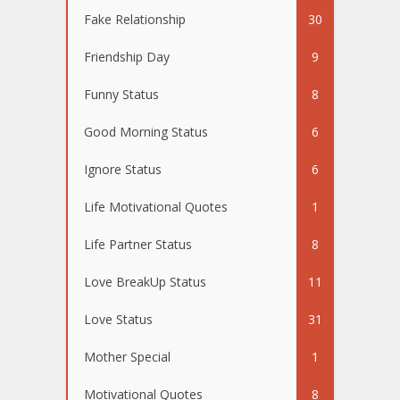
Fake Relationship
30
Friendship Day
9
Funny Status
8
Good Morning Status
6
Ignore Status
6
Life Motivational Quotes
1
Life Partner Status
8
Love BreakUp Status
11
Love Status
31
Mother Special
1
Motivational Quotes
8