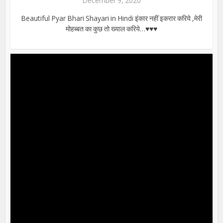
December 9, 2020
Beautiful Pyar Bhari Shayari in Hindi इंकार नहीं इकरार करिये ,मेरी
मोहब्बत का कुछ तो ख्याल करिये…♥♥♥