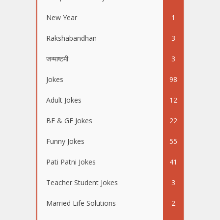
New Year
1
Rakshabandhan
3
जन्माष्टमी
3
Jokes
98
Adult Jokes
12
BF & GF Jokes
22
Funny Jokes
55
Pati Patni Jokes
41
Teacher Student Jokes
3
Married Life Solutions
2