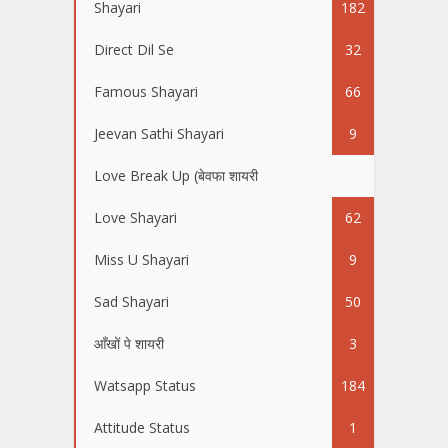
Shayari
182
Direct Dil Se
32
Famous Shayari
66
Jeevan Sathi Shayari
9
Love Break Up (बेवफा शायरी
40
Love Shayari
62
Miss U Shayari
9
Sad Shayari
50
आँखों पे शायरी
3
Watsapp Status
184
Attitude Status
1