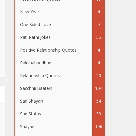
New Year
4
One Sided Love
9
Pati Patni Jokes
55
Positive Relationship Quotes
4
Rakshabandhan
4
Relationship Quotes
20
Sacchhii Baatein
104
Sad Shayari
54
Sad Status
39
Shayari
196