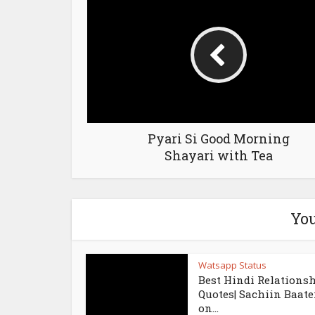
Pyari Si Good Morning
Shayari with Tea
You
Watsapp Status
Best Hindi Relations
Quotes| Sachiin Baate
on...