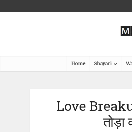
Home
Shayari
Wa
Love Breaku
तोड़ा 