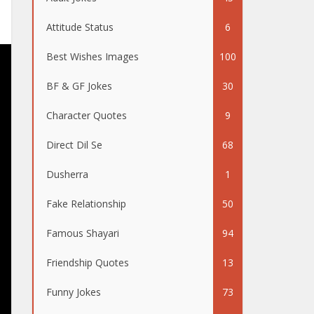
Attitude Status
6
Best Wishes Images
100
BF & GF Jokes
30
Character Quotes
9
Direct Dil Se
68
Dusherra
1
Fake Relationship
50
Famous Shayari
94
Friendship Quotes
13
Funny Jokes
73