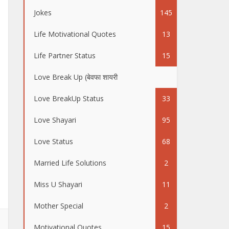
Jokes
145
Life Motivational Quotes
13
Life Partner Status
15
Love Break Up (बेवफा शायरी
50
Love BreakUp Status
33
Love Shayari
95
Love Status
68
Married Life Solutions
2
Miss U Shayari
11
Mother Special
2
Motivational Quotes
15