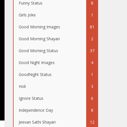
Funny Status
8
Girls Joke
1
Good Morning Images
81
Good Morning Shayari
2
Good Morning Status
37
Good Night Images
4
GoodNight Status
1
Holi
3
Ignore Status
6
Independence Day
8
Jeevan Sathi Shayari
12