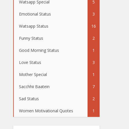
Watsapp Special
5
Emotional Status
3
Watsapp Status
16
Funny Status
2
Good Morning Status
1
Love Status
3
Mother Special
1
Sacchhii Baatein
7
Sad Status
2
Women Motivational Quotes
1