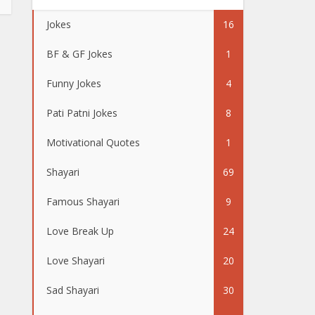
Jokes
16
BF & GF Jokes
1
Funny Jokes
4
Pati Patni Jokes
8
Motivational Quotes
1
Shayari
69
Famous Shayari
9
Love Break Up
24
Love Shayari
20
Sad Shayari
30