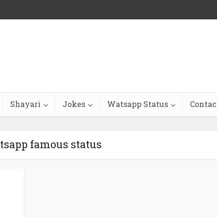
Shayari
Jokes
Watsapp Status
Contac
tsapp famous status