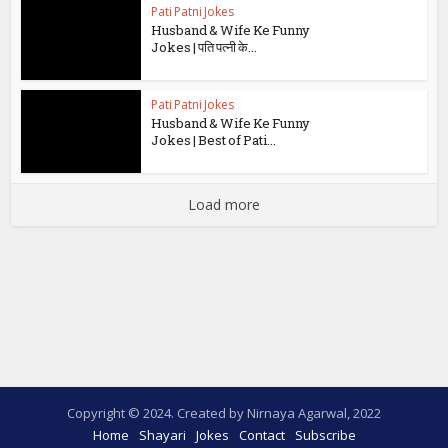
Pati Patni Jokes
Husband & Wife Ke Funny
Jokes | पति पत्नी के...
Pati Patni Jokes
Husband & Wife Ke Funny
Jokes | Best of Pati...
Load more
Copyright © 2024. Created by Nirnaya Agarwal, 2022
Home
Shayari
Jokes
Contact
Subscribe