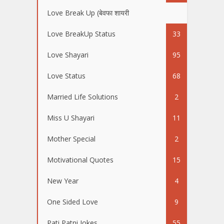
Love Break Up (बेवफा शायरी
50
Love BreakUp Status
33
Love Shayari
95
Love Status
68
Married Life Solutions
2
Miss U Shayari
11
Mother Special
2
Motivational Quotes
15
New Year
4
One Sided Love
9
Pati Patni Jokes
55