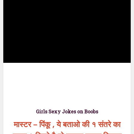
Girls Sexy Jokes on Boobs
मास्टर – पिंकू , ये बताओ की १ संतरे का