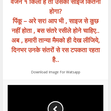
वजन १ किलो है तो उसका साइज कितना
होगा?
पिंकू – अरे सर! आप भी , साइज से कुछ
नहीं होता , बस संतरे रसीले होने चाहिए..
अब , हमारी तान्या मैमको ही देख लीजिये,
दिनभर उनके संतरों से रस टपकता रहता
है..
Download Image For Watsapp