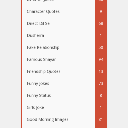
Character Quotes
9
Direct Dil Se
68
Dusherra
1
Fake Relationship
50
Famous Shayari
94
Friendship Quotes
13
Funny Jokes
73
Funny Status
8
Girls Joke
1
Good Morning Images
81