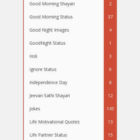
Good Morning Shayari
2
Good Morning Status
37
Good Night Images
4
GoodNight Status
1
Holi
3
Ignore Status
6
Independence Day
8
Jeevan Sathi Shayari
12
Jokes
145
Life Motivational Quotes
13
Life Partner Status
15