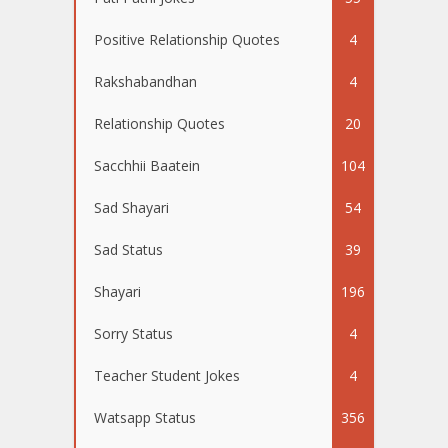
Positive Relationship Quotes
4
Rakshabandhan
4
Relationship Quotes
20
Sacchhii Baatein
104
Sad Shayari
54
Sad Status
39
Shayari
196
Sorry Status
4
Teacher Student Jokes
4
Watsapp Status
356