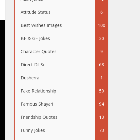
Attitude Status
6
Best Wishes Images
100
BF & GF Jokes
30
Character Quotes
9
Direct Dil Se
68
Dusherra
1
Fake Relationship
50
Famous Shayari
94
Friendship Quotes
13
Funny Jokes
73