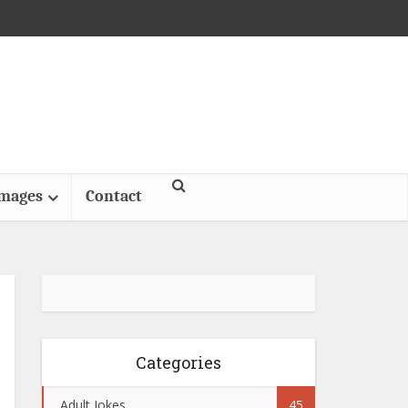
Images
Contact
Categories
Adult Jokes
45