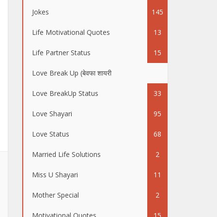
Jokes
145
Life Motivational Quotes
13
Life Partner Status
15
Love Break Up (बेवफा शायरी
50
Love BreakUp Status
33
Love Shayari
95
Love Status
68
Married Life Solutions
2
Miss U Shayari
11
Mother Special
2
Motivational Quotes
15