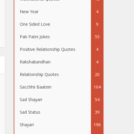
New Year
4
One Sided Love
9
Pati Patni Jokes
55
Positive Relationship Quotes
4
Rakshabandhan
4
Relationship Quotes
20
Sacchhii Baatein
104
Sad Shayari
54
Sad Status
39
Shayari
196