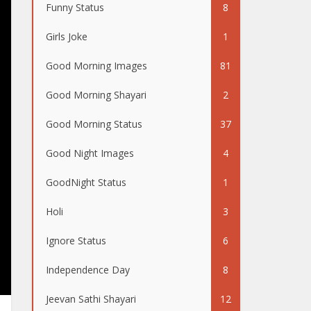
Funny Status
8
Girls Joke
1
Good Morning Images
81
Good Morning Shayari
2
Good Morning Status
37
Good Night Images
4
GoodNight Status
1
Holi
3
Ignore Status
6
Independence Day
8
Jeevan Sathi Shayari
12