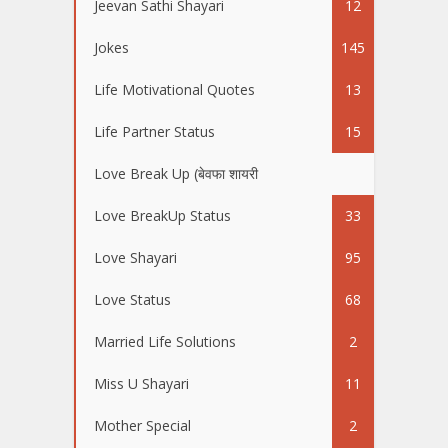
Jeevan Sathi Shayari
12
Jokes
145
Life Motivational Quotes
13
Life Partner Status
15
Love Break Up (बेवफा शायरी
50
Love BreakUp Status
33
Love Shayari
95
Love Status
68
Married Life Solutions
2
Miss U Shayari
11
Mother Special
2