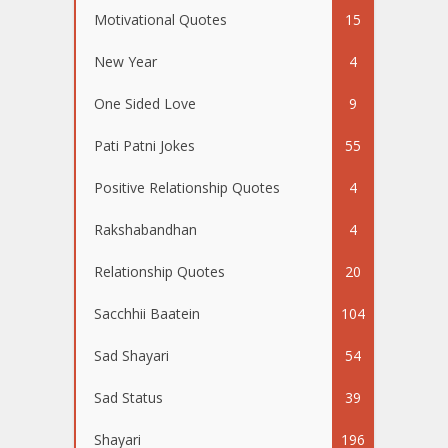
Motivational Quotes
15
New Year
4
One Sided Love
9
Pati Patni Jokes
55
Positive Relationship Quotes
4
Rakshabandhan
4
Relationship Quotes
20
Sacchhii Baatein
104
Sad Shayari
54
Sad Status
39
Shayari
196