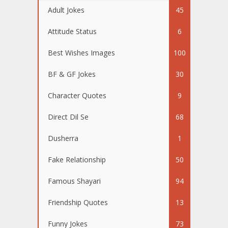
Adult Jokes
45
Attitude Status
6
Best Wishes Images
100
BF & GF Jokes
30
Character Quotes
9
Direct Dil Se
68
Dusherra
1
Fake Relationship
50
Famous Shayari
94
Friendship Quotes
13
Funny Jokes
73