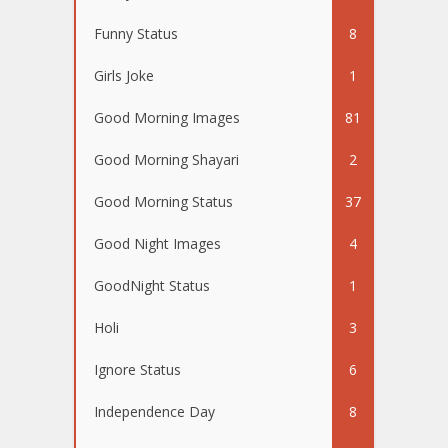
Funny Status
8
Girls Joke
1
Good Morning Images
81
Good Morning Shayari
2
Good Morning Status
37
Good Night Images
4
GoodNight Status
1
Holi
3
Ignore Status
6
Independence Day
8