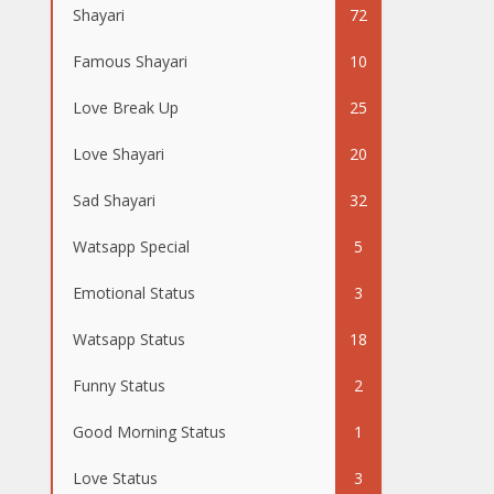
Shayari
72
Famous Shayari
10
Love Break Up
25
Love Shayari
20
Sad Shayari
32
Watsapp Special
5
Emotional Status
3
Watsapp Status
18
Funny Status
2
Good Morning Status
1
Love Status
3