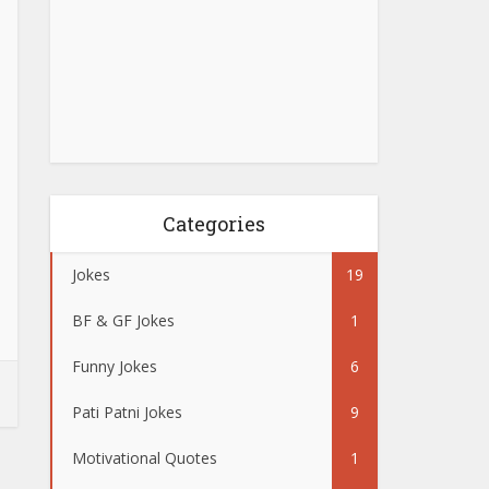
Categories
Jokes
19
BF & GF Jokes
1
Funny Jokes
6
Pati Patni Jokes
9
Motivational Quotes
1