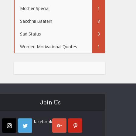
Mother Special
1
Sacchhii Baatein
8
Sad Status
3
Women Motivational Quotes
1
Join Us
facebook