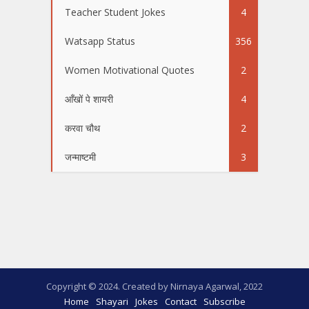
Teacher Student Jokes
4
Watsapp Status
356
Women Motivational Quotes
2
आँखों पे शायरी
4
करवा चौथ
2
जन्माष्टमी
3
Copyright © 2024. Created by Nirnaya Agarwal, 2022
Home
Shayari
Jokes
Contact
Subscribe